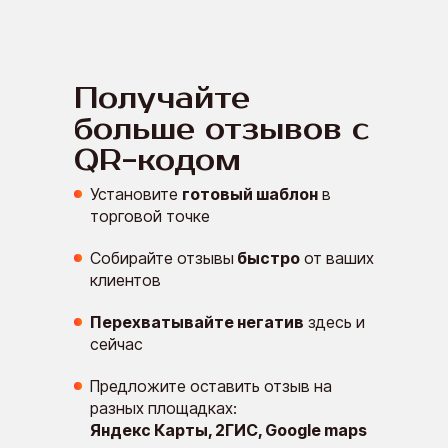
Сбор отзывов от клиентов через QR-код
Получайте
Возможности
больше отзывов с
QR-кодом
Интеграции
Установите
готовый шаблон
в
торговой точке
Ниши
Собирайте отзывы
быстро
от ваших
клиентов
Перехватывайте негатив
здесь и
Цены
сейчас
Предложите оставить отзыв на
Компания
разных площадках:
Яндекс Карты, 2ГИС, Google maps