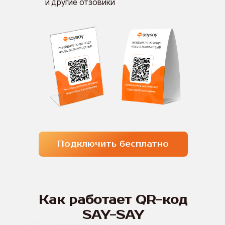
и другие отзовики
Вход
ПОПРОБОВАТЬ БЕСПЛАТНО
Подключить бесплатно
Как работает QR-код
Как работает QR-код
SAY-SAY
SAY-SAY