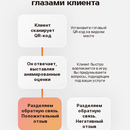
глазами клиента
глазами клиента
Клиент
Клиент
Установите готовый
Установите готовый
сканирует
сканирует
QR-код на видном
QR-код на видном
QR-код
QR-код
месте
месте
Он отвечает,
Он отвечает,
Клиент быстро
Клиент быстро
вовлекается в игру.
вовлекается в игру.
выставляя
выставляя
Вы придумываете
Вы придумываете
анимированные
анимированные
вопросы, подходящие
вопросы, подходящие
оценки
оценки
под ваши услуги
под ваши услуги
Разделяем
Разделяем
Разделяем
Разделяем
обратную связь.
обратную связь.
обратную
обратную
Положительный
Положительный
связь.
связь.
отзыв
отзыв
Негативный
Негативный
отзыв
отзыв