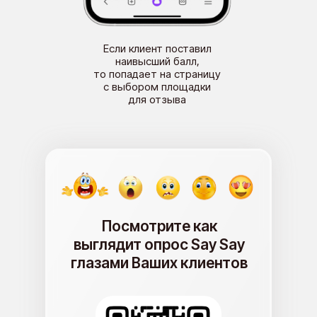
Если клиент поставил
Если клиент поставил
наивысший балл,
низкую оценку,
то программа переведет
то попадает на страницу
его на страницу с обратной
с выбором площадки
для отзыва
связью
Посмотрите как
выглядит опрос Say Say
глазами Ваших клиентов