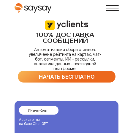
100% ДОСТАВКА
Возможности
СООБЩЕНИЙ
Автоматизация сбора отзывов,
увеличение рейтинга на картах, чат-
Интеграции
бот, сегменты, ИИ - рассылки,
аналитика данных - все в одной
платформе.
НАЧАТЬ БЕСПЛАТНО
Ниши
Цены
ИИ и чат-боты
Компания
Ассистенты
на базе Chat GPT