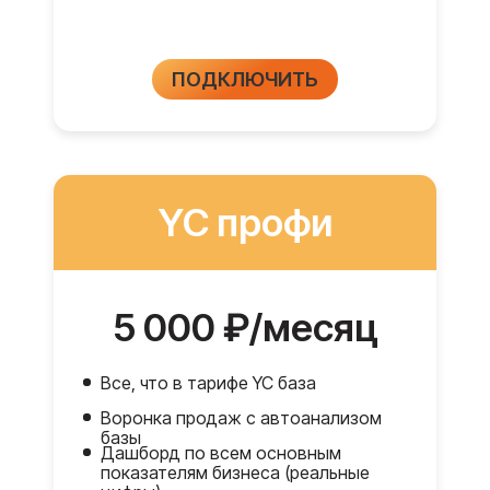
ПОДКЛЮЧИТЬ
YC профи
Посмотрите 🔥
Наш телеграмм-канал. Там про
КЕЙСЫ
,
5 000 ₽/месяц
ОБНОВЛЕНИЯ
и разные
ФИШКИ
Все, что в тарифе YC база
Подписаться
Воронка продаж с автоанализом
базы
Дашборд по всем основным
показателям бизнеса (реальные