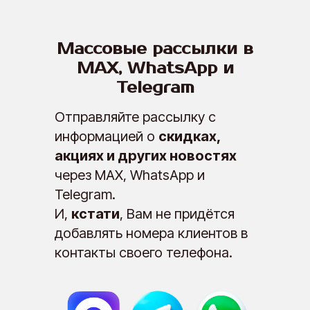
Автоматический сбор отзывов от клиентов на Яндекс Карты, 2ГИС, Google maps, Продокторов в Битрикс24
Массовые рассылки в
MAX, WhatsApp и
Возможности
Telegram
Отправляйте рассылку с
Интеграции
информацией о
скидках,
акциях и других новостях
через MAX, WhatsApp и
Ниши
Telegram.
И,
кстати
, Вам не придётся
Цены
добавлять номера клиентов в
контакты своего телефона.
Компания